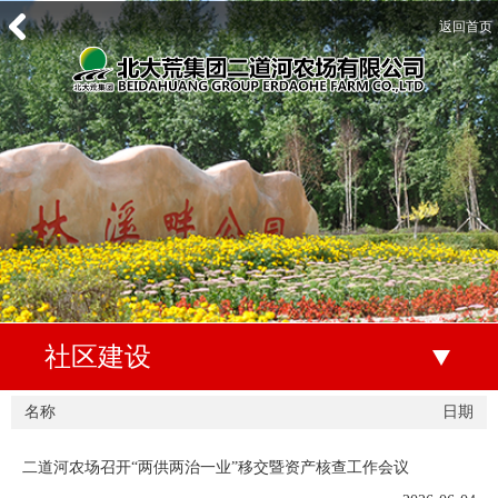
返回首页
社区建设
名称
日期
二道河农场召开“两供两治一业”移交暨资产核查工作会议