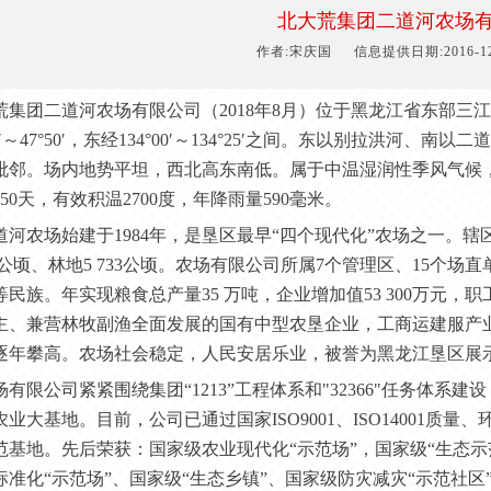
于中温湿润性季风气候，极端日最低气温-40.3
北大荒集团二道河农场
1
50
天，有效积温2
700
度，年降雨量5
90
毫米。
作者:宋庆国
信息提供日期:2016-12-3
荒集团二道河农场
有限公司（
2018年8月
）
位于黑龙江省东部三江
35′～47°50′，东经134°00′～134°25′之间。东以别拉
毗邻。场内地势平坦，西北高东南低。属于中温湿润性季风气候，极端
50
天，有效积温
2
700
度，年降雨量
5
90
毫米。
道河农场
始建于
1984年，是垦区最早“四个现代化”农场之一。辖
4公顷、林地5
733公顷。
农场有限公司
所属
7个管理区、15个场
等民族。
年
实现粮食总产量
3
5
万吨，企业增加值
53
3
00万元
，职
主、兼营林牧副渔全面发展的国有中型农垦企业，工商运建服产
逐年攀高。农场社会稳定，人民安居乐业，被誉为黑龙江垦区展
场有限公司紧紧围绕集团
“1213”工程体系和"32366"任务体系
农业大基地。目前，公司已通过国家ISO9001、ISO14001
范基地。先后荣获：国家级农业现代化“示范场”，国家级“生态示
标准化“示范场”、国家级“生态乡镇”、
国家级防灾减灾
“
示范社区