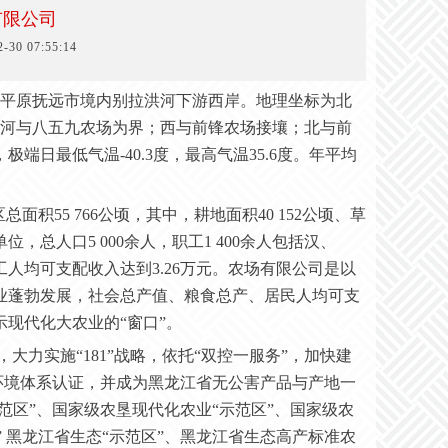
有限公司
0 07:55:14
平原抚远市境内别拉洪河下游西岸。地理坐标为北
洪河、南以二道河与八五九农场为界；西与前锋农场接壤；北与前
日最低气温-40.3度，最高气温35.6度。年平均
区总面积55
766公顷，其中，耕地面积40
1
52
公顷、草
直单位，总人口
5 000余
人，
职工
1 400余人
包括汉、
工人均可支配收入达到
3
.
26
万
元。农场
有限公司
是以
业蓬勃发展，社会总产值、粮食总产、居民人均可支
示现代化大农业的
“窗口”。
建设，大力实施“181”战略，依托“双控一服务”，加快建
质量、环境体系认证，并成为黑龙江省无公害产品与产地一
范区”、国家级农垦现代化农业“示范区”、国家级农
”
黑龙江省生态
“示范区”、黑龙江省生态高产标准农