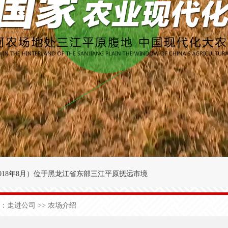
018年8月
）
位于黑龙江省东部三江平原抚远市境
′～47°50′，东经134°00′～134°25′之间。
：
走进公司
>> 农场介绍
九农场为界；西与前锋农场接壤；北与前哨农场毗