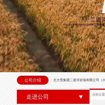
公司介绍
北大荒集团二道河农场
有限公司（
2
内别拉洪河下游西岸。地理坐标为北纬47°35
当前位置
走进公司
东以别拉洪河、南以二道河与八五