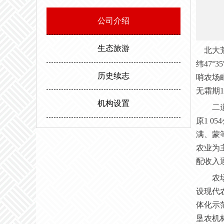
邻。场内地势平坦，西北高东南低。属
公司介绍
度，最高气温35.6度。年平均无霜期
生态旅游
北大
纬
47°
历史续志
哨农场
无霜期1
机构设置
二
原
1
05
满、蒙
农业为
配收入
农
设现代
体化示
垦农机