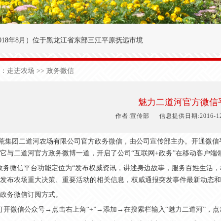
018年8月
）
位于黑龙江省东部三江平原抚远市境
′～47°50′，东经134°00′～134°25′之间。
：
走进农场
>> 政务微信
九农场为界；西与前锋农场接壤；北与前哨农场毗
于中温湿润性季风气候，极端日最低气温-40.3
魅力二道河官方微信
1
50
天，有效积温2
700
度，年降雨量5
90
毫米。
作者:宣传部
信息提供日期:2016-12-3
集团二道河农场有限公司官方政务微信，由公司宣传部主办。开通微信平
它与二道河官方政务微博一道，开启了公司“互联网+政务”在移动客户端领
务微信平台功能定位为“发布权威资讯，讲述身边故事，服务百姓生活，
发布农场重大决策、重要活动的相关信息，权威通报突发事件最新动态和
政务微信订阅方式。
打开微信公众号→点击右上角“+”→添加→在搜索栏输入“魅力二道河”，点