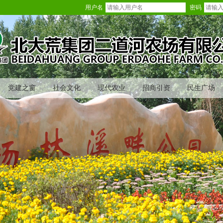
用户名
密码
党建之窗
社会文化
现代农业
招商引资
民生广场