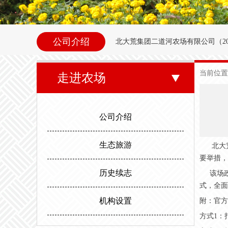
公司介绍
北大荒集团二道河农场
有限公司（
2
内别拉洪河下游西岸。地理坐标为北纬47°35
当前位置
走进农场
东以别拉洪河、南以二道河与八五
邻。场内地势平坦，西北高东南低。属
公司介绍
度，最高气温35.6度。年平均无霜期
生态旅游
北大荒
要举措，
历史续志
该场政
式，全面
机构设置
附：官方
方式1：