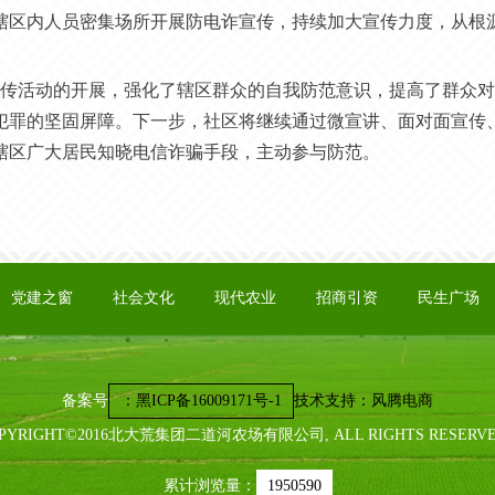
辖区内人员密集场所开展防电诈宣传，持续加大宣传力度，从根
。
传活动的开展，强化了辖区群众的自我防范意识，提高了群众对
犯罪的坚固屏障。下一步，社区将继续通过微宣讲、面对面宣传
辖区广大居民知晓电信诈骗手段，主动参与防范。
党建之窗
社会文化
现代农业
招商引资
民生广场
备案号
：
黑ICP备16009171号-1
技术支持：风腾电商
PYRIGHT©2016北大荒集团二道河农场有限公司, ALL RIGHTS RESERV
累计浏览量：
1950590