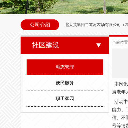
公司介绍
北大荒集团二道河农场
有限公司（
2
内别拉洪河下游西岸。地理坐标为北纬47°35
当前位置
社区建设
东以别拉洪河、南以二道河与八五
邻。场内地势平坦，西北高东南低。属
动态管理
度，最高气温35.6度。年平均无霜期
便民服务
本网讯
展老年
职工家园
活动中
能力。
信、不
号等情