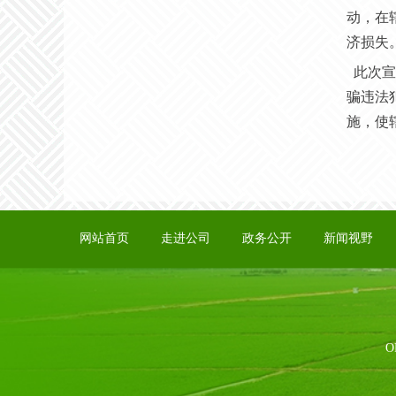
动，在
济损失
此次宣
骗违法
施，使
网站首页
走进公司
政务公开
新闻视野
O