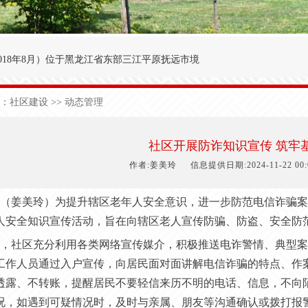
018年8月
）
位于黑龙江省东部三江平原抚远市境
′～47°50′，东经134°00′～134°25′之间。
：
社区建设
>> 动态管理
九农场为界；西与前锋农场接壤；北与前哨农场毗
于中温湿润性季风气候，极端日最低气温-40.3
社区开展防诈知识宣传 筑牢基
1
50
天，有效积温2
700
度，年降雨量5
90
毫米。
作者:姜美玲
信息提供日期:2024-11-22 00:0
（姜美玲）为提升辖区老年人安全意识，进一步防范电信诈骗案
人安全知识宣传活动，旨在向辖区老人宣传防骗、防盗、安全防
，社区充分利用各类网络宣传媒介，积极推送电诈警情、典型案
工作人员通过入户宣传，向居民面对面讲解电信诈骗的特点、作
透露、不转账，提醒居民不要轻信来历不明的电话、信息，不向
况，如遇到可疑情况时，及时与亲属、朋友等沟通确认或拨打报警