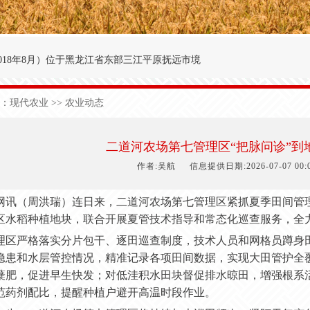
018年8月
）
位于黑龙江省东部三江平原抚远市境
′～47°50′，东经134°00′～134°25′之间。
：
现代农业
>> 农业动态
九农场为界；西与前锋农场接壤；北与前哨农场毗
于中温湿润性季风气候，极端日最低气温-40.3
二道河农场第七管理区“把脉问诊”到
1
50
天，有效积温2
700
度，年降雨量5
90
毫米。
作者:吴航
信息提供日期:2026-07-07 00:0
网讯（周洪瑞）连日来，二道河农场第七管理区紧抓夏季田间管
区水稻种植地块，联合开展夏管技术指导和常态化巡查服务，全
理区严格落实分片包干、逐田巡查制度，技术人员和网格员蹲身
隐患和水层管控情况，精准记录各项田间数据，实现大田管护全
蘖肥，促进早生快发；对低洼积水田块督促排水晾田，增强根系
范药剂配比，提醒种植户避开高温时段作业。