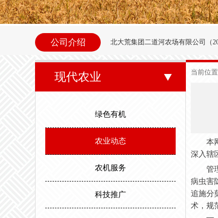
公司介绍
北大荒集团二道河农场
有限公司（
2
内别拉洪河下游西岸。地理坐标为北纬47°35
当前位置
现代农业
东以别拉洪河、南以二道河与八五
邻。场内地势平坦，西北高东南低。属
绿色有机
度，最高气温35.6度。年平均无霜期
农业动态
本
深入辖
农机服务
管
病虫害
追施分
科技推广
术，规