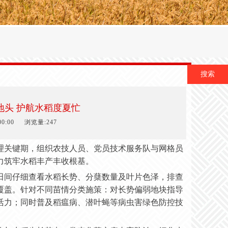
搜索
地头 护航水稻度夏忙
0:00
浏览量:247
理关键期，组织农技人员、党员技术服务队与网格员
力筑牢水稻丰产丰收根基。
田间仔细查看水稻长势、分蘖数量及叶片色泽，排查
覆盖。针对不同苗情分类施策：对长势偏弱地块指导
活力；同时普及稻瘟病、潜叶蝇等病虫害绿色防控技