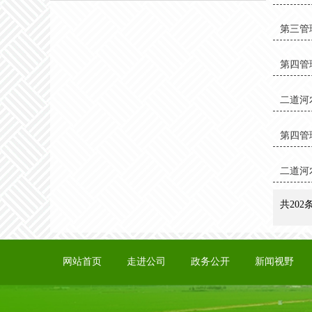
第三管
第四管
二道河
第四管
二道河
共202
网站首页
走进公司
政务公开
新闻视野