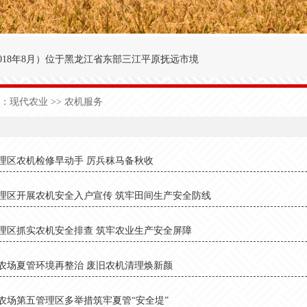
018年8月
）
位于黑龙江省东部三江平原抚远市境
′～47°50′，东经134°00′～134°25′之间。
：
现代农业
>> 农机服务
九农场为界；西与前锋农场接壤；北与前哨农场毗
于中温湿润性季风气候，极端日最低气温-40.3
理区农机检修早动手 厉兵秣马备秋收
1
50
天，有效积温2
700
度，年降雨量5
90
毫米。
理区开展农机安全入户宣传 筑牢田间生产安全防线
理区抓实农机安全排查 筑牢农业生产安全屏障
农场夏管环境再整治 废旧农机清理焕新颜
农场第五管理区多举措筑牢夏管“安全堤”