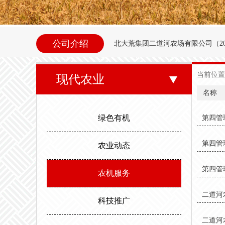
公司介绍
北大荒集团二道河农场
有限公司（
2
内别拉洪河下游西岸。地理坐标为北纬47°35
当前位置
现代农业
东以别拉洪河、南以二道河与八五
名称
邻。场内地势平坦，西北高东南低。属
绿色有机
第四管
度，最高气温35.6度。年平均无霜期
第四管
农业动态
第四管
农机服务
二道河
科技推广
二道河