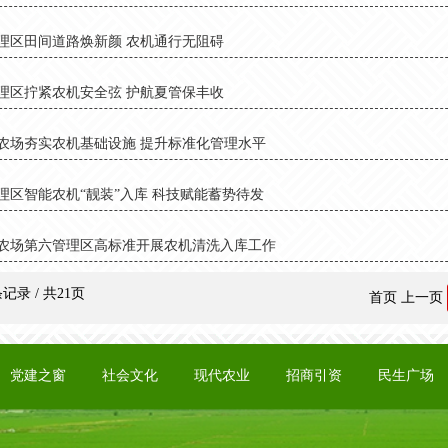
理区田间道路焕新颜 农机通行无阻碍
理区拧紧农机安全弦 护航夏管保丰收
农场夯实农机基础设施 提升标准化管理水平
理区智能农机“靓装”入库 科技赋能蓄势待发
农场第六管理区高标准开展农机清洗入库工作
条记录 / 共21页
首页
上一页
党建之窗
社会文化
现代农业
招商引资
民生广场