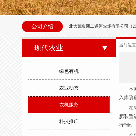
公司介绍
北大荒集团二道河农场
有限公司（
2
内别拉洪河下游西岸。地理坐标为北纬47°35
当前位置
现代农业
东以别拉洪河、南以二道河与八五
邻。场内地势平坦，西北高东南低。属
绿色有机
度，最高气温35.6度。年平均无霜期
农业动态
本
入库阶
农机服务
在
肥装置
科技推广
行
“全
今