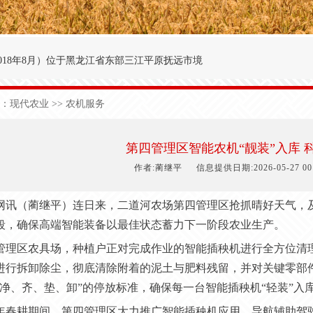
018年8月
）
位于黑龙江省东部三江平原抚远市境
′～47°50′，东经134°00′～134°25′之间。
：
现代农业
>> 农机服务
九农场为界；西与前锋农场接壤；北与前哨农场毗
于中温湿润性季风气候，极端日最低气温-40.3
第四管理区智能农机“靓装”入库 
1
50
天，有效积温2
700
度，年降雨量5
90
毫米。
作者:蔺继平
信息提供日期:2026-05-27 00:
网讯（
蔺继平
）连日来，二道河农场第四管理区抢抓晴好天气，
段，确保高端智能装备以最佳状态蓄力下一阶段农业生产。
管理区农具场，种植户正对完成作业的智能插秧机进行全方位清
进行拆卸除尘，彻底清除附着的泥土与肥料残留，并对关键零部
、净、齐、垫、卸”的停放标准，确保每一台智能插秧机“轻装”入
年春耕期间，第四管理区大力推广智能插秧机应用，导航辅助驾