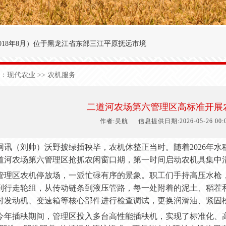
018年8月
）
位于黑龙江省东部三江平原抚远市境
′～47°50′，东经134°00′～134°25′之间。
：
现代农业
>> 农机服务
九农场为界；西与前锋农场接壤；北与前哨农场毗
于中温湿润性季风气候，极端日最低气温-40.3
二道河农场第六管理区高标准开展
1
50
天，有效积温2
700
度，年降雨量5
90
毫米。
作者:吴航
信息提供日期:2026-05-26 00:0
网讯（刘帅）沃野披绿插秧毕，农机休整正当时。随着
2026
道河农场第六管理区抢抓农闲窗口期，第一时间启动农机具集中清
管理区农机停放场，一派忙碌有序的景象。职工们手持高压水枪
到行走轮组，从传动链条到液压管路，每一处附着的泥土、稻茬
对发动机、变速箱等核心部件进行检查调试，更换润滑油、紧固
今年插秧期间，管理区投入多台高性能插秧机，实现了标准化、