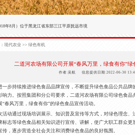
018年8月
）
位于黑龙江省东部三江平原抚远市境
′～47°50′，东经134°00′～134°25′之间。
：
现代农业
>> 绿色有机
九农场为界；西与前锋农场接壤；北与前哨农场毗
于中温湿润性季风气候，极端日最低气温-40.3
二道河农场有限公司开展“春风万里，绿食有你”
1
50
天，有效积温2
700
度，年降雨量5
90
毫米。
作者:吴航
信息提供日期:2022-06-30 13:4
进一步持续推进绿色食品品牌宣传，不断提升绿色食品公共品牌
影响力。按照集团和分公司要求，二道河农场有限公司绿色食品
展“春风万里，绿食有你”的绿色食品宣传活动。
次活动通过现场培训展示、知识普及宣传等方式，对绿色理念、
牌标志等绿色食品相关知识进行宣传、讲解，使广大职工群众更
宣传，逐步营造全社会关注和消费绿色食品的良好氛围。