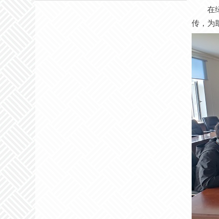
在
传，为