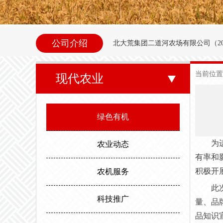
公司介绍
北大荒集团二道河农场
有限公司（
2
内别拉洪河下游西岸。地理坐标为北纬47°35
当前位置
现代农业
东以别拉洪河、南以二道河与八五
邻。场内地势平坦，西北高东南低。属
绿色有机
度，最高气温35.6度。年平均无霜期
为
农业动态
有率和
积极开
农机服务
此
科技推广
量、品
品知识