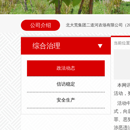
公司介绍
北大荒集团二道河农场
有限公司（
2
内别拉洪河下游西岸。地理坐标为北纬47°35
当前位置
综合治理
东以别拉洪河、南以二道河与八五
邻。场内地势平坦，西北高东南低。属
政法动态
度，最高气温35.6度。年平均无霜期
信访稳定
本网讯
活动，
安全生产
活动
式，向
罪、恶
涉恶违