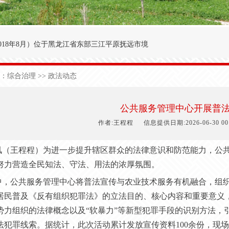
018年8月
）
位于黑龙江省东部三江平原抚远市境
′～47°50′，东经134°00′～134°25′之间。
：
综合治理
>> 政法动态
九农场为界；西与前锋农场接壤；北与前哨农场毗
于中温湿润性季风气候，极端日最低气温-40.3
公共服务管理中心开展普
1
50
天，有效积温2
700
度，年降雨量5
90
毫米。
作者:王程程
信息提供日期:2026-06-30 00:
（王程程）为进一步提升辖区群众的法律意识和防范能力，公共
努力营造全民知法、守法、用法的浓厚氛围。
中，
公共服务管理中心
将普法宣传与农业技术服务有机融合，组
居民普及《反有组织犯罪法》的立法目的、核心内容和重要意义
势力组织的法律概念以及“软暴力”等新型犯罪手段的识别方法，
法犯罪线索。据统计，此次活动累计发放宣传资料100余份，现