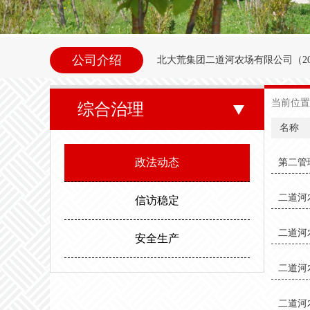
公司介绍
北大荒集团二道河农场
有限公司（
2
内别拉洪河下游西岸。地理坐标为北纬47°35
当前位置
综合治理
东以别拉洪河、南以二道河与八五
名称
邻。场内地势平坦，西北高东南低。属
政法动态
第二管
度，最高气温35.6度。年平均无霜期
二道河
信访稳定
二道河
安全生产
二道河
二道河