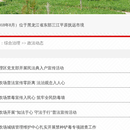
018年8月
）
位于黑龙江省东部三江平原抚远市境
′～47°50′，东经134°00′～134°25′之间。
：
综合治理
>> 政法动态
九农场为界；西与前锋农场接壤；北与前哨农场毗
于中温湿润性季风气候，极端日最低气温-40.3
理区党支部开展民法典入户宣传活动
1
50
天，有效积温2
700
度，年降雨量5
90
毫米。
农场普法宣传零距离 法治观念入人心
农场禁毒宣传入民心 筑牢全民防毒墙
农场开展“知法于心 守法于行”普法宣传活动
农场城镇管理维护中心扎实开展禁种铲毒专项踏查工作