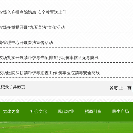
农场入户排查除隐患 安全教育送上门
农场多举措开展“九五普法”宣传活动
务管理中心开展普法宣传活动
农场扎实开展禁种铲毒专项排查行动筑牢辖区无毒防线
农场医院深耕禁种铲毒踏查工作 筑牢医院禁毒安全防线
条记录 / 共89页
首页
上一页
党建之窗
社会文化
现代农业
招商引资
民生广场