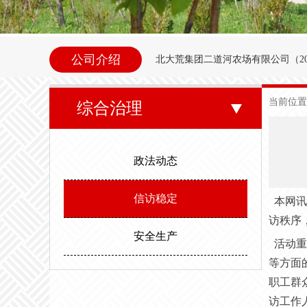
公司介绍
北大荒集团二道河农场
有限公司（
2
内别拉洪河下游西岸。地理坐标为北纬47°35
当前位置
综合治理
东以别拉洪河、南以二道河与八五
邻。场内地势平坦，西北高东南低。属
政法动态
度，最高气温35.6度。年平均无霜期
信访稳定
本网讯
访秩序
安全生产
活动重
等方面
职工群
访工作