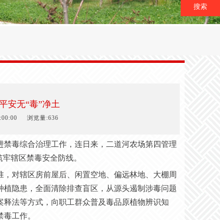
搜索
平安无“毒”净土
00:00
浏览量:636
进禁毒综合治理工作，连日来，二道河农场第四管理
筑牢辖区禁毒安全防线。
准，对辖区房前屋后、闲置空地、偏远林地、大棚周
种植隐患，全面清除排查盲区，从源头遏制涉毒问题
案释法等方式，向职工群众普及毒品原植物辨识知
禁毒工作。