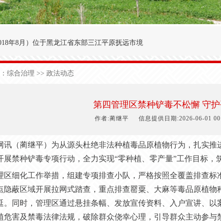
018年8月
）
位于黑龙江省东部三江平原抚远市境
′～47°50′，东经134°00′～134°25′之间。
：
综合治理
>> 政法动态
九农场为界；西与前锋农场接壤；北与前哨农场毗
于中温湿润性季风气候，极端日最低气温-40.3
第四管理区禁种铲毒不松懈 守护
1
50
天，有效积温2
700
度，年降雨量5
90
毫米。
作者:蔺继平
信息提供日期:2026-06-01 00:
网讯（蔺继平）为从源头杜绝非法种植毒品原植物行为，扎实推
开展禁种铲毒专项行动，全力实现
“零种植、零产量”工作目标，
理区细化工作举措，组建专项排查小队，严格按照全覆盖排查标
点隐蔽区域开展拉网式踏查，重点排查罂粟、大麻等毒品原植物
延。同时，管理区通过悬挂条幅、发放宣传资料、入户宣讲、以
植危害及禁毒法律法规，破除群众侥幸心理，引导群众主动参与