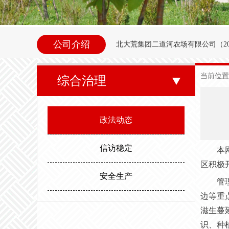
公司介绍
北大荒集团二道河农场
有限公司（
2
内别拉洪河下游西岸。地理坐标为北纬47°35
当前位置
综合治理
东以别拉洪河、南以二道河与八五
邻。场内地势平坦，西北高东南低。属
政法动态
度，最高气温35.6度。年平均无霜期
信访稳定
本
区积极
安全生产
管
边等重
滋生蔓
识、种