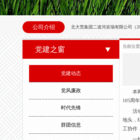
公司介绍
北大荒集团二道河农场
有限公司（
2
内别拉洪河下游西岸。地理坐标为北纬47°35
当前位置
党建之窗
东以别拉洪河、南以二道河与八五
邻。场内地势平坦，西北高东南低。属
党建动态
度，最高气温35.6度。年平均无霜期
党风廉政
本
105
时代先锋
活
地头，
群团信息
工协作
一