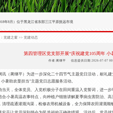
018年8月
）
位于黑龙江省东部三江平原抚远市境
′～47°50′，东经134°00′～134°25′之间。
：
党建之窗
>> 党建动态
九农场为界；西与前锋农场接壤；北与前哨农场毗
于中温湿润性季风气候，极端日最低气温-40.3
第四管理区党支部开展“庆祝建党105周年 
1
50
天，有效积温2
700
度，年降雨量5
90
毫米。
作者:蔺继平
信息提供日期:2026-07-07 00:
网讯（蔺继平）为进一步深化二十四节气主题党日活动，献礼建
周年 小暑助农显担当”主题党日志愿服务活动。
动当天，全体党员、入党积极分子在田间重温入党誓词，进一步
结合小暑高温农事特点，向种植户细致讲解夏季病虫害防治、高
，清理疏通灌溉沟渠，检修农用机械设备，全力保障农田灌溉顺
线实干让党员深刻领会为民造福的正确政绩观。活动后，党员就