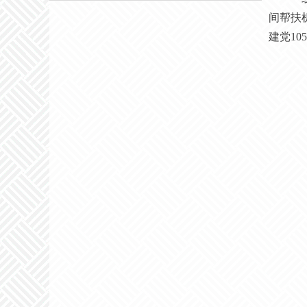
间帮扶
建党
10