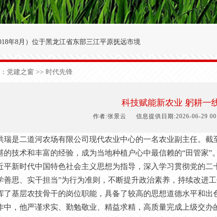
018年8月
）
位于黑龙江省东部三江平原抚远市境
′～47°50′，东经134°00′～134°25′之间。
：
党建之窗
>> 时代先锋
九农场为界；西与前锋农场接壤；北与前哨农场毗
于中温湿润性季风气候，极端日最低气温-40.3
科技赋能新农业 躬耕一
1
50
天，有效积温2
700
度，年降雨量5
90
毫米。
作者:张景云
信息提供日期:2026-06-29 00:
洪瑞
是二道河农场有限公司现代农业中心的一名农业
副主任
。截
湛的技术和丰富的经验，成为当地种植户心中最信赖的“田管家”
近平新时代中国特色社会主义思想为指导，深入学习贯彻党的二
学善思、实干担当”为行为准则，不断提升政治素养，持续改进
挥了基层农技骨干的岗位职能，具备了较高的思想道德水平和出
作中，他严谨求实、勤勉敬业、精益求精，高质量完成上级交办