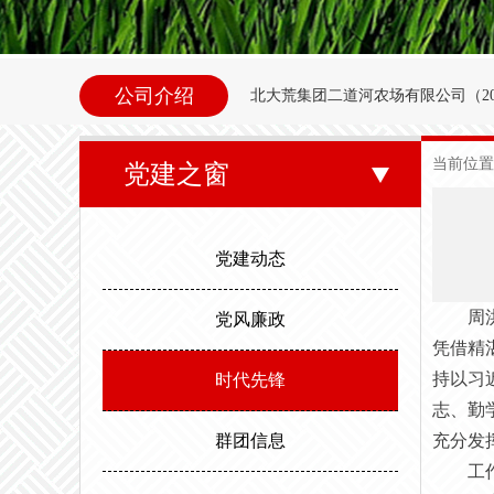
公司介绍
北大荒集团二道河农场
有限公司（
2
内别拉洪河下游西岸。地理坐标为北纬47°35
当前位置
党建之窗
东以别拉洪河、南以二道河与八五
邻。场内地势平坦，西北高东南低。属
党建动态
度，最高气温35.6度。年平均无霜期
周
党风廉政
凭借精
持以习
时代先锋
志、勤
群团信息
充分发
工