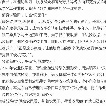
求自己，在理论学习、联系群众和遵纪守法等各方面都充分发挥
优异的工作业绩，赢得了领导和同事们的一致赞誉。
、
躬身试验田，甘当
“拓荒牛”
洪瑞
始终把
“为农服务、助农增收”作为自己的初心使命。他率先
展高产攻关示范田，成为农场公认的技术能手。多年来，他像钉子
、秋三季几乎与土地形影不离。为了精准获取第一手试验数据，
风吹日晒，他的双手皲裂出血，腰肌劳损严重，但他从不叫苦叫
庄稼减产！”正是这份执着，让他培育出的多个优质水稻品种在20
产提供了硬核“芯片”。
、
紧跟新时代，争做
“智慧农技人”
对
2026年农业数字化、智能化加速转型的新形势，
周洪瑞
深知
“
系统学习遥感监测、变量施肥、无人机精准植保等数字农业知识
。他积极参加集团和农场举办的智慧农业培训班，虚心向高校专
度融合，率先在自己管理的试验田里实现了“云端管地、精准作业
、传技又传心，当好群众
“贴心人”
洪瑞
始终把
“做给农民看、带着农民干、帮着农民赚”作为自己的