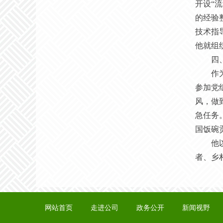
开设“
的经验
技术指
他就组
四
作
参加党
风，做
急任务。
国饭碗
他
者、乡
网站首页
走进公司
政务公开
新闻视野