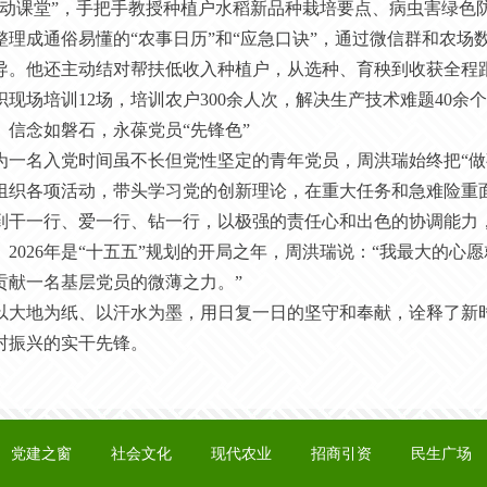
流动课堂”，手把手教授种植户水稻新品种栽培要点、病虫害绿色
整理成通俗易懂的“农事日历”和“应急口诀”，通过微信群和农
导。他还主动结对帮扶低收入种植户，从选种、育秧到收获全程跟
织现场培训12场，培训农户300余人次，解决生产技术难题40余
、信念如磐石，永葆党员
“先锋色”
为一名入党时间虽不长但党性坚定的青年党员，
周洪瑞
始终把
“
组织各项活动，带头学习党的创新理论，在重大任务和急难险重
到干一行、爱一行、钻一行，以极强的责任心和出色的协调能力
2026年是“十五五”规划的开局之年，
周洪瑞
说：
“我最大的心
贡献一名基层党员的微薄之力。”
以大地为纸、以汗水为墨，用日复一日的坚守和奉献，诠释了新
村振兴的实干先锋。
党建之窗
社会文化
现代农业
招商引资
民生广场