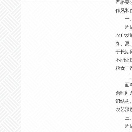
严格要
作风和
一
周
农户发
春、夏
于长期
不能让
粮食丰
二
面
余时间
识结构
农艺深
三
周