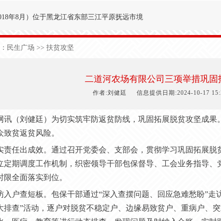
018年8月
）
位于黑龙江省东部三江平原抚远市境
′～47°50′，东经134°00′～134°25′之间。
：
民生广场
>> 扶贫攻坚
九农场为界；西与前锋农场接壤；北与前哨农场毗
于中温湿润性季风气候，极端日最低气温-40.3
二道河农场有限公司三项举措巩固
1
50
天，有效积温2
700
度，年降雨量5
90
毫米。
作者:刘健廷
信息提供日期:2024-10-17 15:2
网讯（
刘健廷
）为切实筑牢防返贫防线，巩固拓展脱贫攻坚成果
众致贫返贫风险。
实责任出成效。通过召开党委会、支部会，贯彻学习巩固拓展脱
立定期调度工作机制，织密领导干部包保督导、工会业务指导、
时限全面落实到位。
访入户查短板。包保干部
通过
“深入查摆问题、回应急难愁盼”走
大排查”活动，逐户对脱贫不稳定户、边缘易致贫户、重病户、