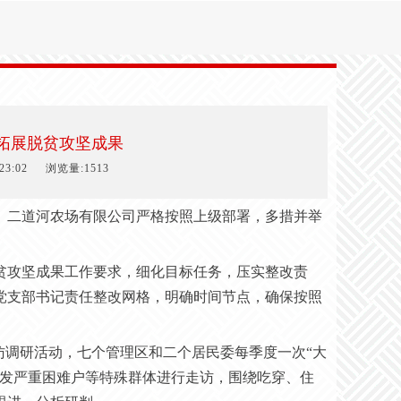
拓展脱贫攻坚成果
3:02
浏览量:1513
。
二道河
农场有限公司严格按照上级部署，多措并举
贫攻坚成果工作要求，细化目标任务，压实整改责
党支部书记责任整改网格，明确时间节点，确保按照
访调研活动，
七
个管理区和
二
个居民委每季度一次
“大
突发严重困难户等特殊群体进行走访，围绕吃穿、住