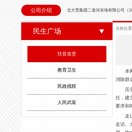
公司介绍
北大荒集团二道河农场
有限公司（
2
内别拉洪河下游西岸。地理坐标为北纬47°35
当前位置
民生广场
东以别拉洪河、南以二道河与八五
邻。场内地势平坦，西北高东南低。属
扶贫攻坚
度，最高气温35.6度。年平均无霜期
教育卫生
本
消除群
民政残联
压
任，建
人民武装
要求和
走
走访、