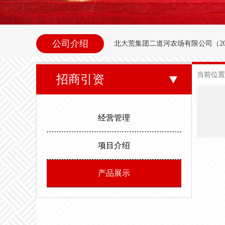
公司介绍
北大荒集团二道河农场
有限公司（
2
内别拉洪河下游西岸。地理坐标为北纬47°35
当前位置
招商引资
东以别拉洪河、南以二道河与八五
邻。场内地势平坦，西北高东南低。属
经营管理
度，最高气温35.6度。年平均无霜期
项目介绍
产品展示