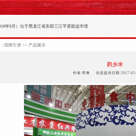
018年8月
）
位于黑龙江省东部三江平原抚远市境
′～47°50′，东经134°00′～134°25′之间。
：
招商引资
>> 产品展示
九农场为界；西与前锋农场接壤；北与前哨农场毗
于中温湿润性季风气候，极端日最低气温-40.3
鹳乡米
1
50
天，有效积温2
700
度，年降雨量5
90
毫米。
作者:李琳
信息提供日期:2017-05-2