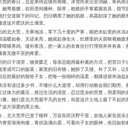
大荒的春日，总是来得迟缓而艰难。冰雪尚未完全消融，寒风依
。她弯着腰，在田垄间播种、除草，粗糙的手掌紧握农具，指节
地打交道留下的印记。烈日晒黑了她的肌肤，风霜刻深了她的眼
撒进这片肥沃的土壤里。
日的北大荒，天寒地冻，零下几十度的严寒，能把水缸里的水冻
得温暖如春。天还未亮，她就起身生火，灶膛里的火苗映着她疲
要喂猪养鸡、缝补浆洗，把一家人的衣食住行打理得井井有条；
藏着无微不至的疼爱。
时的日子清苦，物资匮乏，母亲总能用最朴素的方式，把苦日子
能变成可口的饭菜；家里的旧衣物，她拆了又缝、补了又补，让
却总把最好的留给子女，把每一份细碎的温柔，都揉进柴米油盐
亲没有读过多少书，不懂什么大道理，却用行动教会我们勤劳、
扛过体力的重压，熬过生活的清贫，忍过思乡的苦楚，用柔弱的
力量。她们是北大荒最平凡的女性，却是这片土地上最了不起的
了这片深爱的黑土地。
今，北大荒早已变了模样，万亩良田沃野千里，农场人家安居乐
的脊背渐渐佝偻，青丝染满白霜，可看向子女的眼神，依旧如初