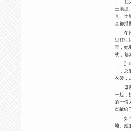
北
土地里
具、土
全都播
冬
里打理
天，她
线，都
那
手，总
衣裳，
母
一起，
的一份
奉献给
如
地。她