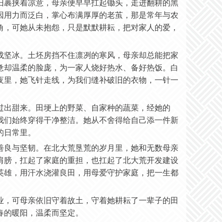
旧裹挟着凉意，母亲便早早扛起锄头，走进翻耕的黑
因用力而泛白，掌心布满厚厚的老茧，那是常年与农
角，可她从未抱怨，只是默默耕耘，把对家人的爱，
成坚冰。土坯房挡不住凛冽的寒风，母亲却总能把家
惫却温柔的脸庞，为一家人烧好热水、备好热饭。白
夜里，她飞针走线，为我们缝补破旧的衣物，一针一
过出甜来。田埂上的野菜、自家种的蔬菜，经她的
我们始终穿得干净整洁。她从不舍得给自己添一件新
的日常里。
善良与坚韧。在北大荒垦荒的岁月里，她和无数母亲
肩膀，扛起了家庭的重担，也扛起了北大荒开发建设
英雄，用汗水浇灌良田，用母爱守护家庭，把一生都
业，可母亲依旧守着故土，守着她耕耘了一辈子的田
春的暖阳，温柔而坚定。