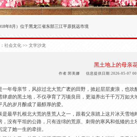
018年8月
）
位于黑龙江省东部三江平原抚远市境
′～47°50′，东经134°00′～134°25′之间。
：
社会文化
>> 文学沙龙
九农场为界；西与前锋农场接壤；北与前哨农场毗
于中温湿润性季风气候，极端日最低气温-40.3
黑土地上的母亲
1
50
天，有效积温2
700
度，年降雨量5
90
毫米。
作者:郭美娜
信息提供日期:2026-05-07 00:
是一年母亲节，风掠过北大荒广袤的田野，掀起层层麦浪，也吹
雪肆虐的黑土地，不仅孕育了万顷良田，更滋养出千千万万如大
平凡的岁月酿成了最醇厚的爱。
亲是最早扎根北大荒的垦荒人之一，跟着父亲踏上这片冰天雪地
房，没有平坦的公路，只有连绵的荒原、刺骨的寒风和低矮的土
沉淀了她一生的牵挂。