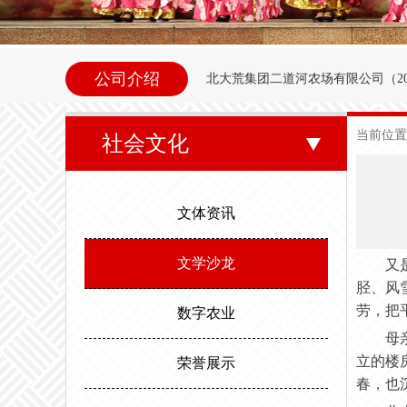
公司介绍
北大荒集团二道河农场
有限公司（
2
内别拉洪河下游西岸。地理坐标为北纬47°35
当前位置
社会文化
东以别拉洪河、南以二道河与八五
邻。场内地势平坦，西北高东南低。属
文体资讯
度，最高气温35.6度。年平均无霜期
文学沙龙
又
胫、风
劳，把
数字农业
母
立的楼
荣誉展示
春，也