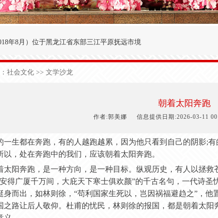
018年8月
）
位于黑龙江省东部三江平原抚远市境
′～47°50′，东经134°00′～134°25′之间。
：
社会文化
>> 文学沙龙
九农场为界；西与前锋农场接壤；北与前哨农场毗
于中温湿润性季风气候，极端日最低气温-40.3
朝着太阳奔跑
1
50
天，有效积温2
700
度，年降雨量5
90
毫米。
作者:郭美娜
信息提供日期:2026-03-11 00:
的一生都在奔跑，有的人越跑越累，因为他只看到自己的阴影
;
所以，处在奔跑中的我们，应该朝着太阳奔跑。
着太阳奔跑，是一种方向，是一种目标。纵观历史，有人以拯救
“安得广厦千万间，大庇天下寒士俱欢颜”的千古名句，一代诗圣
挺身而出，如林则徐，“苟利国家生死以，岂因祸福避趋之”，他
国之路让后人敬仰。杜甫的忧民，林则徐的报国，都是朝着太阳
意义。