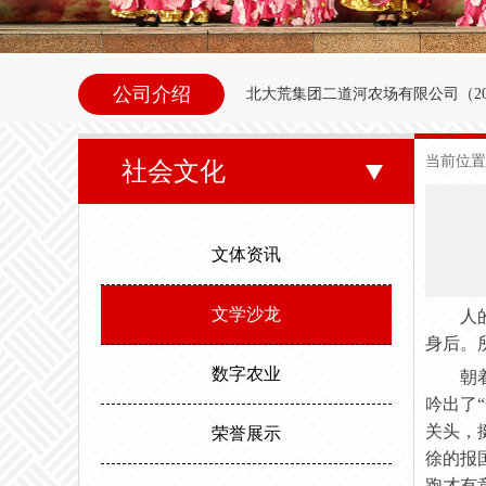
公司介绍
北大荒集团二道河农场
有限公司（
2
内别拉洪河下游西岸。地理坐标为北纬47°35
当前位置
社会文化
东以别拉洪河、南以二道河与八五
邻。场内地势平坦，西北高东南低。属
文体资讯
度，最高气温35.6度。年平均无霜期
文学沙龙
人
身后。
数字农业
朝
吟出了
关头，
荣誉展示
徐的报
跑才有