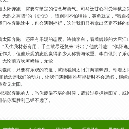
着太阳奔跑，需要有坚定的信念与勇气。司马迁甘心忍受牢狱之
，无韵之离骚”的《史记》。谭嗣同不怕牺牲，英勇就义，“我自
我们在奔跑途中，也会遇到挫折，这时我们只有拿出坚定不移的
着太阳奔跑，还应有乐观的态度。诗仙李白，看着巍峨的大唐江
。
“天生我材必有用，千金散尽还复来”吟出了他的斗志，“俱怀
无作为，但他乐观的态度赢得多少人称赞与敬重。李白做到了乐
，无论前方坎坷崎岖，无论
风骤雨，只要有乐观的态度，就能看到太阳并向前奔跑。朝着太
气和信念是我们的动力，让我们遇到困难与挫折时不会退缩，继续
够看见太阳。
对阴影奔跑的人，当你疲倦不堪的时候，请转过身拥抱阳光，或
相信你离胜利已经不远了。