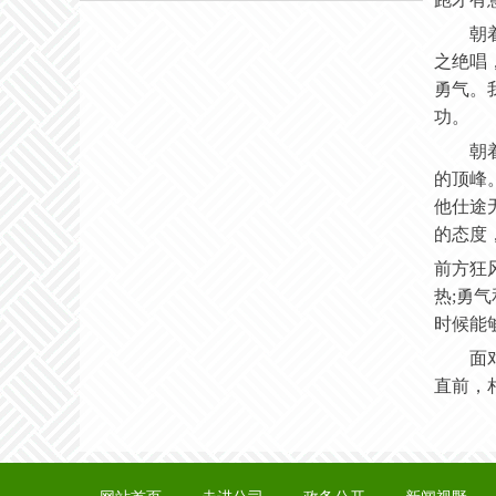
朝
之绝唱
勇气。
功。
朝
的顶峰
他仕途
的态度
前方狂
热
;勇
时候能
面
直前，