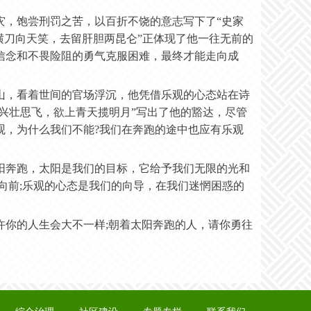
灾，饱尝刑罚之苦，以百折不饶的意志写下了
“史家
横刀向天笑，去留肝胆两昆仑”正体现了他一往无前的
信念和不畏险阻的勇气克服困难，最终才能走向成
山，看着世间的官场浮沉，他凭借乐观的心态站在诗
逸兴壮思飞，欲上青天揽明月”写出了他的豁达，尽管
观，为什么我们不能?我们在奔跑的途中也应有乐观
阳奔跑，太阳是我们的目标，它给予我们无限的光和
向前;乐观的心态是我们的向导，在我们迷惘困惑的
许你的人生会大不一样
;朝着太阳奔跑的人，请你勇往