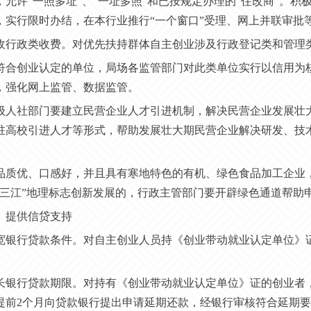
，允许“一照多址”、“一址多照”和已按规定办理的“住改商”。
，实行限时办结，在本行业推行“一个窗口”受理、网上并联审批
 免收行政类收费。对优先扶持群体自主创业涉及行政登记类和管理
 对符合创业认定的单位，局场各监管部门对此类单位实行以信用
，强化网上监管、数据监管。
 各级人社部门要建立民营企业人才引进机制，解决民营企业发展
驻高校引进人才等形式，帮助发展壮大期民营企业解决研发、技
。
 对品质优、口感好，并且具有寒地特色的有机、绿色食品加工企业
建三江”地理标志创新发展的，行政主管部门要开辟绿色通道帮助
）提供信贷支持
 放宽银行贷款条件。对自主创业人员持《创业带动就业认定单位
。
 延长银行贷款期限。对持有《创业带动就业认定单位》证的创业
提前2个月向贷款银行提出申请延期还款，经银行审核符合延期