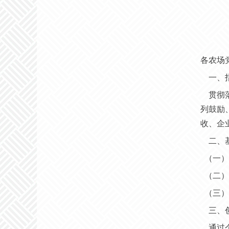
各农场
一、
贯彻
列鼓励
收、企
二、
（一）
（二）
（三）
三、
通过