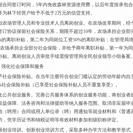
据合同签订时间，5年内免收森林资源使用费，以后年度按承包
并为林下经营户给予不低于2万元的信贷支持。
 鼓励农场管理人员和专业技术人员离岗创业。在农场改革期间，
签订协议保留社会保险关系，期限不超过10年，农场承担企业部
0%的离职补贴，第二年为同岗位工资50%的离职补贴；在管理
，农场承担企业部分社会保险，并给予两年离职补贴，第一年为同岗
补贴。离岗创业人员审批手续需报管理局全民创业领导小组备案
）强化社会保障和服务
 给予社会保险补贴。在当年注册符合创业门槛认定的劳动年龄内
0%社会保险补贴（已享受社会保险补贴人员不重复享受）。
 强化公共创业服务。完善公共服务体系的创业服务功能，将创业
权益保障、法务咨询和法律援助等纳入服务范围。取消非应届毕
动（聘用）合同或用人单位录（聘）用通知等就业材料和《普通
的，凭学历证书和纳税证明等有效材料参加初级职称评定。
 加强创业培训。创新创业培训方式，采取多种办学方法和教学形