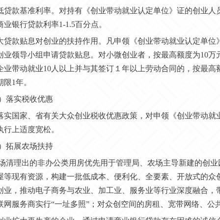
 降低贷款基准利率。对持有《创业带动就业认定单位》证的创业
业银行贷款利率1-1.5百分点。
 加大贷款贴息对创业的扶持作用。凡申领《创业带动就业认定单
创业领导小组申请贷款贴息。对小微创业者，按最高额度为10万
企业带动就业10人以上并与其签订１年以上劳动合同的，按最高额
期限1年。
）落实税收优惠
落实国家、省有关大众创业税收优惠政策，对申领《创业带动就
执行上适度宽松。
）拓展农场扶持
 农场清理出的非办公类用房优先用于管理局、农场主导新建的创
屋等现有资源，构建一批低成本、便利化、全要素、开放式的众
创业，推动电子商务与农业、加工业、服务业等行业深度融合，
联网服务商实行“一址多照”；对众创空间的房租、宽带网络、公