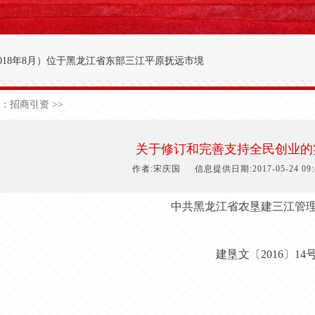
018年8月
）
位于黑龙江省东部三江平原抚远市境
′～47°50′，东经134°00′～134°25′之间。
：
招商引资
>>
九农场为界；西与前锋农场接壤；北与前哨农场毗
于中温湿润性季风气候，极端日最低气温-40.3
关于修订和完善支持全民创业的实
1
50
天，有效积温2
700
度，年降雨量5
90
毫米。
作者:宋庆国
信息提供日期:2017-05-24 09:4
中共黑龙江省农垦建三江管
建垦文〔
2016〕14