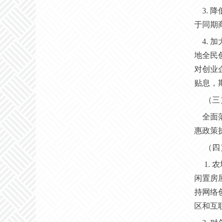
3.
于同期商
4.
地全民
对创业
贴息，
（三
全面
惠政策
（四
1.
闲置房
持网络
区和互