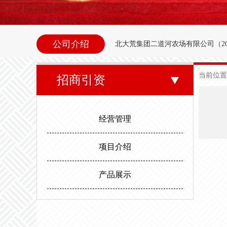
公司介绍
北大荒集团二道河农场
有限公司（
2
内别拉洪河下游西岸。地理坐标为北纬47°35
当前位置
招商引资
东以别拉洪河、南以二道河与八五
邻。场内地势平坦，西北高东南低。属
经营管理
度，最高气温35.6度。年平均无霜期
项目介绍
产品展示