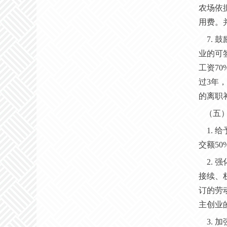
农场依
用费。
7.
业的可
工资7
过3年
的离职
（五
1.
交额5
2.
接续、
订的劳
主创业
3.