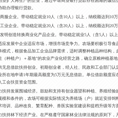
 对创业扩大再生产的企业，通过申请商业银行贷款存在困难的诚
协助办理银行贷款。
）商服企业。带动稳定就业10人（含10人）以上，纳税额达到10
）工业企业。带动稳定就业20人（含20人）以上，纳税额达到20
）发明创造转换商业化产品企业。带动稳定就业5人（含5人）以上
 为适应发展中企业适应市场，增强市场竞争力。农场要积极引导
单模式，根据食品加工企业品牌需求，适时调整种植品种结构，
社（种植户）＋基地”的农业产业化经营之路，确立原粮种植基
 提供无息借款扶持创业。初期创业者，经人社、民政和工会部门
业所在地申请1年期最高额度为5万元无息借款。单位借款额度应
入工会扶贫资金范围。
 大力扶持发展围城经济。鼓励和支持有创业愿望和种植、养殖经验
规模和条件的，农场可根据实际情况为养殖场（户）就近安排饲
术培训、品种改良、繁育配种、兽医实验室建设和提档升级等方
 大力扶持林下经济产业。在严格遵守国家林业法律法规的原则下