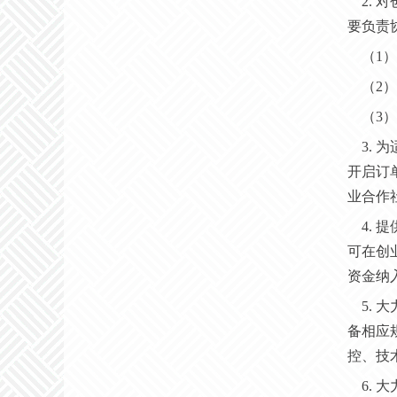
2.
要负责
（
1
（
2
（
3
3.
开启订
业合作
4.
可在创
资金纳
5.
备相应
控、技
6.