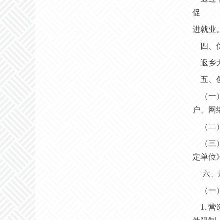
促
进就业
四、
返乡
五、
（一
户、网
（二
（三
定单位
六、
（一
1.